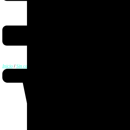
Inicio
/
Sin categorizar
/ Drop-In Semanal