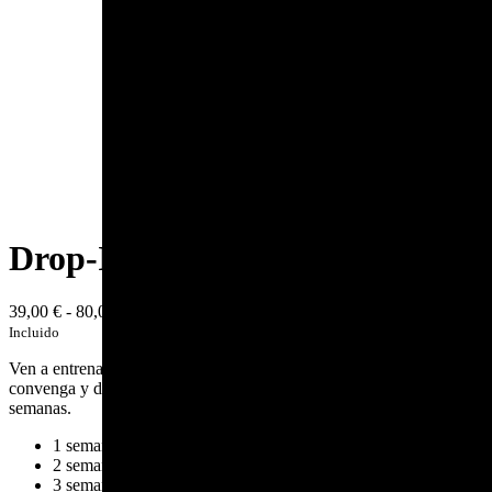
Drop-In Semanal
39,00
€
-
80,00
€
Rango de precios: desde 39,00 € hasta 80,00 €
IVA
Incluido
Ven a entrenar a CrossFit Ponferrada a partir del día que mejor te
convenga y disfruta de acceso ilimitado durante una, dos o tres
semanas.
1 semana, 7 días naturales – 39€
2 semanas, 14 días naturales – 65€
3 semanas, 21 días naturales – 80€