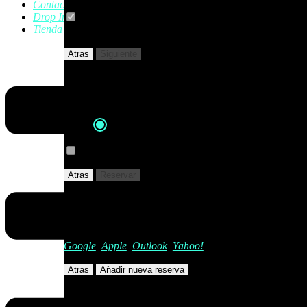
Contacto
Drop In
Crear una cuenta?
Information about access to your
Tienda
account will be sent by email.
Atras
Siguiente
Su pedido
Método de pago
Pagar a través de PayPal
I want to pay the total price now
Atras
Reservar
Hacer una reserva...
·
Add to your calendar:
Google
,
Apple
,
Outlook
,
Yahoo!
Atras
Añadir nueva reserva