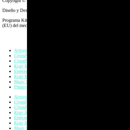
Copyright © 2025 Crossfit Ponferrada
Diseño y Desarrollo Web
BAIANAI
Programa Kit Digital cofinanciado por los fondos Next Generation
(EU) del mecanismo de recuperación y resiliencia
Aeroyoga
CrossFit
CrossFit Kids
Krav Magá
Entrenamiento Personal
Krav Magá Infantil
Muay Thai
Pilates
Aeroyoga
CrossFit
CrossFit Kids
Krav Magá
Entrenamiento Personal
Krav Magá Infantil
Muay Thai