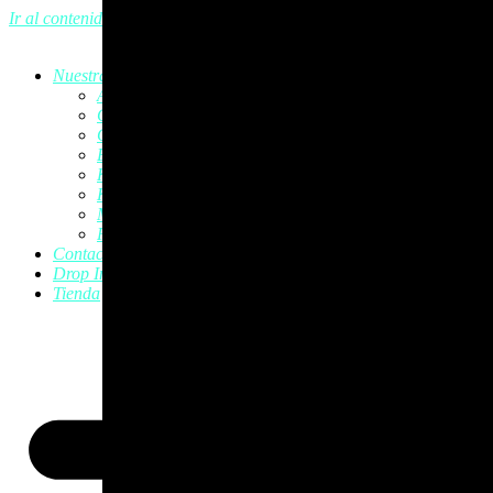
Ir al contenido
Nuestras actividades
Aeroyoga
CrossFit
CrossFit Kids
Entrenamiento Personal
Krav Magá
Krav Magá Infantil
Muay Thai
Pilates
Contacto
Drop In
Tienda