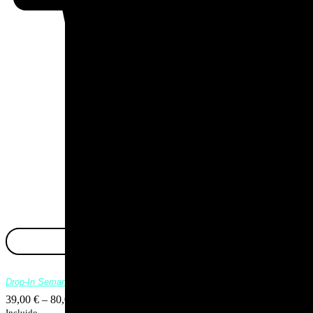
Drop-In Semanal
39,00
€
–
80,00
€
Rango de precios: desde 39,00 € hasta 80,00 €
IVA
Incluido