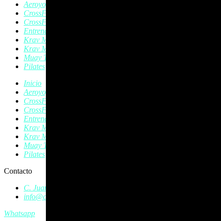
Aeroyoga
CrossFit
CrossFit Kids
Entrenamiento Personal
Krav Magá
Krav Magá Infantil
Muay Thai
Pilates
Inicio
Aeroyoga
CrossFit
CrossFit Kids
Entrenamiento Personal
Krav Magá
Krav Magá Infantil
Muay Thai
Pilates
Contacto
C. Juan Austria, 8, Bajo, 24402 Ponferrada, León
info@crossfitponferrada.com
Whatsapp