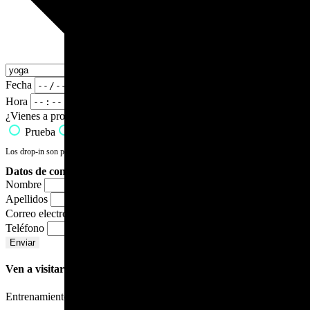
Fecha
Hora
¿Vienes a probar o drop-in?
Prueba
Drop-In
Los drop-in son para personas ya iniciadas y tienen un precio de 10€.
Datos de contacto
Nombre
Apellidos
Correo electrónico
Teléfono
Enviar
Ven a visitarnos
Entrenamiento