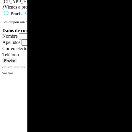
[CP_APP_HOUR_BOOKING id="2"]
¿Vienes a probar o drop-in?
Prueba
Drop-In
Los drop-in son para personas ya iniciadas y tienen un precio de 10€.
Datos de contacto
Nombre
Apellidos
Correo electrónico
Teléfono
Enviar