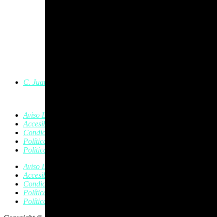
C. Juan Austria, 8, Bajo, 24402 Ponferrada, León
Aviso Legal
Accesibilidad
Condiciones de Compra
Política de Cookies
Política de Privacidad
Aviso Legal
Accesibilidad
Condiciones de Compra
Política de Cookies
Política de Privacidad