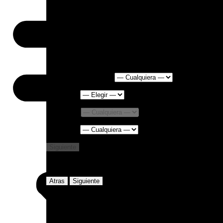
Drop In
Categoría de servicio
Servicio
*
Ubicación
Empleado
Siguiente
Seleccionar fecha y hora
Atras
Siguiente
Su reserva
{service_name}