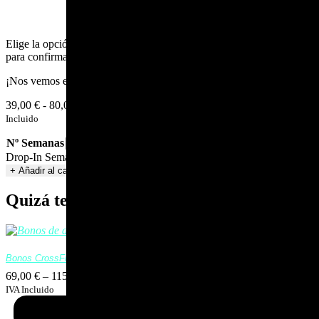
Elige la opción que prefieras y nos pondremos en contacto contigo
para confirmar la fecha de tu primer entrenamiento.
¡Nos vemos en el Box!
39,00
€
-
80,00
€
Rango de precios: desde 39,00 € hasta 80,00 €
IVA
Incluido
Nº Semanas
Limpiar
Drop-In Semanal cantidad
+ Añadir al carrito
Quizá te interese
Bonos CrossFit
69,00
€
–
115,00
€
Rango de precios: desde 69,00 € hasta 115,00 €
IVA Incluido