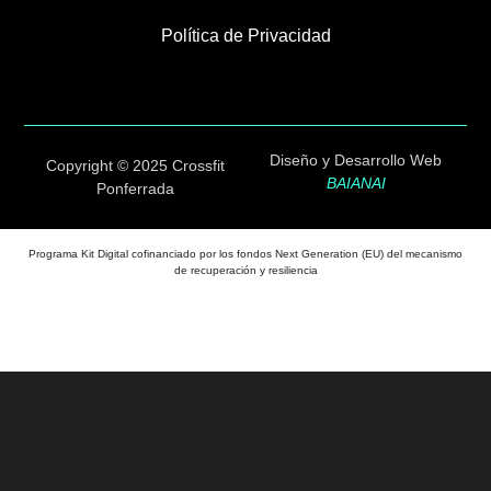
Política de Privacidad
Diseño y Desarrollo Web
Copyright © 2025 Crossfit
BAIANAI
Ponferrada
Programa Kit Digital cofinanciado por los fondos Next Generation (EU) del mecanismo
de recuperación y resiliencia