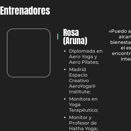
Entrenadores
Rosa
«Puedo a
alcan
(Aruna)
bienesta
el e
Diplomada en
encontr
Aero Yoga y
inte
Aero Pilates;
Madrid
Espacio
Creativo
AeroYoga®
Institute;
Monitora en
Yoga
Terapéutico;
Monitor y
Profesor de
Hatha Yoga;