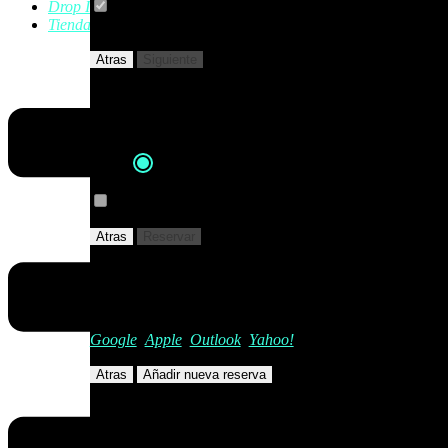
Drop In
Crear una cuenta?
Information about access to your
Tienda
account will be sent by email.
Atras
Siguiente
Su pedido
Método de pago
Pagar a través de PayPal
I want to pay the total price now
Atras
Reservar
Hacer una reserva...
·
Add to your calendar:
Google
,
Apple
,
Outlook
,
Yahoo!
Atras
Añadir nueva reserva