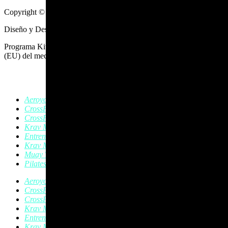
Copyright © 2025 Crossfit Ponferrada
Diseño y Desarrollo Web
BAIANAI
Programa Kit Digital cofinanciado por los fondos Next Generation
(EU) del mecanismo de recuperación y resiliencia
Aeroyoga
CrossFit
CrossFit Kids
Krav Magá
Entrenamiento Personal
Krav Magá Infantil
Muay Thai
Pilates
Aeroyoga
CrossFit
CrossFit Kids
Krav Magá
Entrenamiento Personal
Krav Magá Infantil