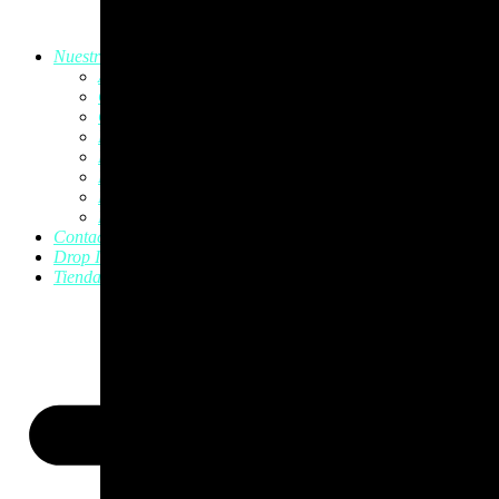
Ir
al
Nuestras actividades
contenido
Aeroyoga
CrossFit
CrossFit Kids
Entrenamiento Personal
Krav Magá
Krav Magá Infantil
Muay Thai
Pilates
Contacto
Drop In
Tienda