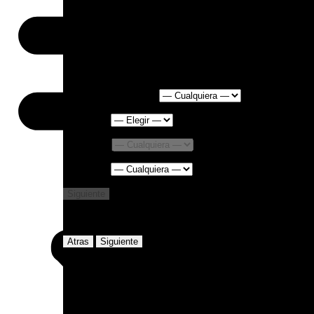
Drop In
Categoría de servicio
Servicio
*
Ubicación
Empleado
Siguiente
Seleccionar fecha y hora
Atras
Siguiente
Su reserva
{service_name}
{reservation_date}
·
{reservation_time}