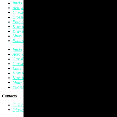
Inicio
Aeroyoga
CrossFit
CrossFit Kids
Entrenamiento Personal
Krav Magá
Krav Magá Infantil
Muay Thai
Pilates
Inicio
Aeroyoga
CrossFit
CrossFit Kids
Entrenamiento Personal
Krav Magá
Krav Magá Infantil
Muay Thai
Pilates
Contacto
C. Juan Austria, 8, Bajo, 24402 Ponferrada, León
info@crossfitponferrada.com