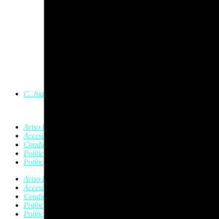
C. Juan Austria, 8, Bajo, 24402 Ponferrada, León
Aviso Legal
Accesibilidad
Condiciones de Compra
Política de Cookies
Política de Privacidad
Aviso Legal
Accesibilidad
Condiciones de Compra
Política de Cookies
Política de Privacidad