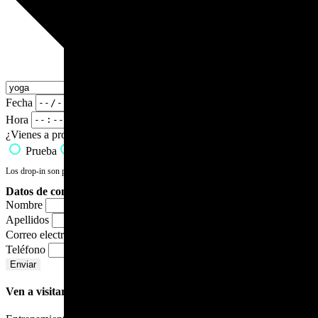
Fecha
Hora
¿Vienes a probar o drop-in?
Prueba
Drop-In
Los drop-in son para personas ya iniciadas y tienen un precio de 10€.
Datos de contacto
Nombre
Apellidos
Correo electrónico
Teléfono
Enviar
Ven a visitarnos